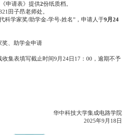
《申请表》提供
2
份纸质档。
321
田子昂老师处。
代科学家奖
/
助学金
-
学号
-
姓名
”
，申请人于
9
月
24
家奖、助学金申请
线收集表填写截止时间
9
月
24
日
17
：
00
，逾期不予
华中科技大学集成电路学院
2025
年
9
月
18
日