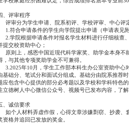
在学校家庭经济困难认定，综合成绩排名居本专业前
3
四、评审程序
评审分为学生申请、院系初评、学校评审、中心评
1.
符合申请条件的学生向学院提出申请（申请表见
2.
学院根据申请条件对报名学生材料进行仔细核查
并提交校资助中心；
原则上，感恩中国近现代科学家奖、助学金本身不
得，与其他专项奖助学金不可兼得。
3.2025
年
10
月，学生工作部本科生办公室资助中心
由基础分、笔试分和面试分组成。基础分由院系推荐时
题应包含中心提供的部分必考题以及学校和学科特色的
注立德树人中心微信公众号、视频号已发布内容，了解
五、诚信要求
如个人材料弄虚作假，心得文章涉嫌剽窃、抄袭、
奖资格并追回已发放的奖金。