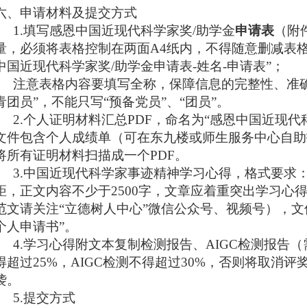
六、申请材料及提交方式
1.
填写感恩中国近现代科学家奖
/
助学金
申请表
（附
量，必须将表格控制在两面
A4
纸内，不得随意删减表
中国近现代科学家奖
/
助学金申请表
-
姓名
-
申请表
”
；
注意表格内容要填写全称，保障信息的完整性、准
青团员”，不能只写“预备党员”、“团员”。
2.
个人证明材料汇总
PDF
，命名为
“
感恩中国近现代
文件包含个人成绩单（可在东九楼或师生服务中心自助
将所有证明材料扫描成一个
PDF
。
3.
中国近现代科学家事迹精神学习心得，格式要求
距，正文内容不少于
2500
字，文章应着重突出学习心
范文请关注
“
立德树人中心
”
微信公众号、视频号），文
个人申请书
”
。
4.学习心得附文本复制检测报告、AIGC检测报告
得超过25%，AIGC检测不得超过30%，否则将取消
袭。
5.
提交方式