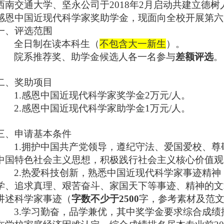
西南交通大学、坚永公司于
2018
年
2
月启动共建立德树
感恩中国近现代科学家奖助学金，现面向全校开展第六
一、评选范围
全日制在读本科生（
不包含大一新生
）。
院系推荐奖、助学金候选人各一名参与
差额评选
。
二、奖助项目
1.
感恩中国近现代科学家奖学金
2
万元
/
人。
2.
感恩中国近现代科学家助学金
1
万元
/
人。
三、申请基本条件
1.
拥护中国共产党领导，遵纪守法、爱国爱校、尊
中国特色社会主义思想，积极践行社会主义核心价值观
2.
热爱科技创新，熟悉中国近现代科学家事迹精神
学、追求真理、艰苦奋斗、家国天下等事迹、精神的文
讲述科学家事迹（
字数不少于
2500
字，参考素材及范文
3.
学习勤奋，品学兼优，其中奖学金要求综合成绩