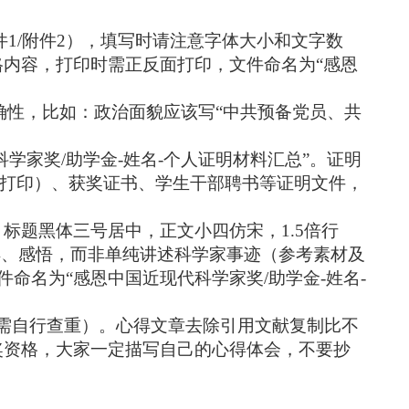
件
1/
附件
2
），填写时请注意字体大小和文字数
格内容，打印时需正反面打印，文件命名为
“
感恩
确性，比如：政治面貌应该写“中共预备党员、共
科学家奖
/
助学金
-
姓名
-
个人证明材料汇总
”
。证明
打印）、获奖证书、学生干部聘书等证明文件，
：标题黑体三号居中，正文小四仿宋，
1.5
倍行
得、感悟，而非单纯讲述科学家事迹（参考素材及
件命名为
“
感恩中国近现代科学家奖
/
助学金
-
姓名
-
（需自行查重）。心得文章去除引用文献复制比不
评奖资格，大家一定描写自己的心得体会，不要抄