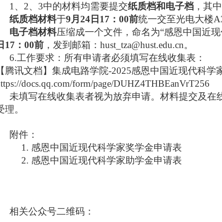
1
、
2
、
3
中的材料均需要提交
纸质档和电子档
，其中
纸质档材料
于
9
月
24
日
17
：
00
前
统一交至光电大楼
A
电子档材料
压缩成一个文件，命名为“感恩中国近现
日
17
：
00
前
，发到邮箱：
hust_tza@hust.edu.cn
。
6.
工作要求：所有申请者必须填写在线收集表：
【腾讯文档】集成电路学院-2025感恩中国近现代科学
ttps://docs.qq.com/form/page/DUHZ4THBEanVrT256
未填写在线收集表者视为放弃申请。材料提交及在
受理。
附件：
1.
感恩中国近现代科学家奖学金申请表
2.
感恩中国近现代科学家助学金申请表
相关公众号二维码：